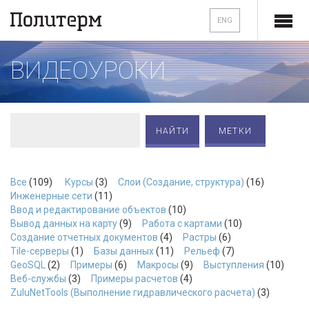
ENG
ВИДЕОУРОКИ
МЕТКИ
Все
(109)
Курсы
(3)
Слои (Создание, структура)
(16)
Инженерные сети
(11)
Ввод и редактирование объектов
(10)
Вывод данных на карту
(9)
Работа с картами
(10)
Создание отчетных документов
(4)
Растры
(6)
Tile-серверы
(1)
Базы данных
(11)
Рельеф
(7)
GeoSQL
(2)
Примеры
(6)
Макросы
(9)
Выступления
(10)
Веб-службы
(3)
Примеры расчетов
(4)
ZuluNetTools (Выполнение гидравлического расчета)
(3)