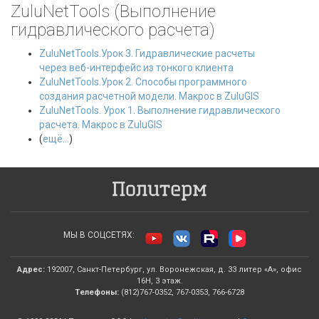
ZuluNetTools (Выполнение
гидравлического расчета)
ZuluNetTools.Урок 3. Гидравлические расчеты
через веб-интерфейс из тонкого клиента
ZuluNetTools.Урок 2. Способы программного
создания расчетной модели. Макрос в ZuluGIS
ZuluNetTools. Урок 1. Выполнение гидравлического
расчета. Макрос в ZuluGIS
(
ещё...
)
МЫ В СОЦСЕТЯХ:
Адрес:
192007, Санкт-Петербург, ул. Воронежская, д. 33 литер «А», офис
16Н, 3 этаж.
Телефоны:
(812)767-0352, 767-0353, 766-6728