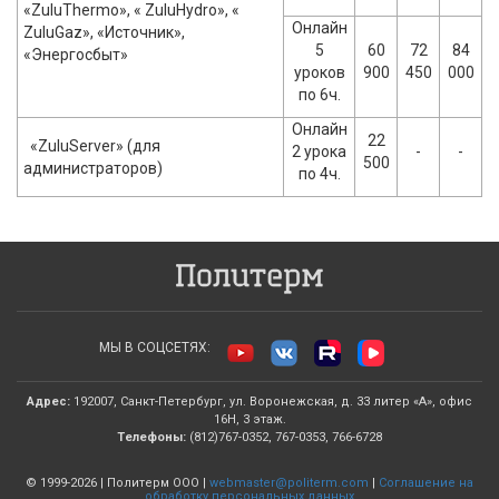
«ZuluThermo», « ZuluHydro», «
Онлайн
ZuluGaz», «Источник»,
5
60
72
84
«Энергосбыт»
уроков
900
450
000
по 6ч.
Онлайн
22
«ZuluServer» (для
2 урока
-
-
500
администраторов)
по 4ч.
МЫ В СОЦСЕТЯХ:
Адрес:
192007, Санкт-Петербург, ул. Воронежская, д. 33 литер «А», офис
16Н, 3 этаж.
Телефоны:
(812)767-0352, 767-0353, 766-6728
© 1999-2026 | Политерм ООО |
webmaster@politerm.com
|
Соглашение на
обработку персональных данных