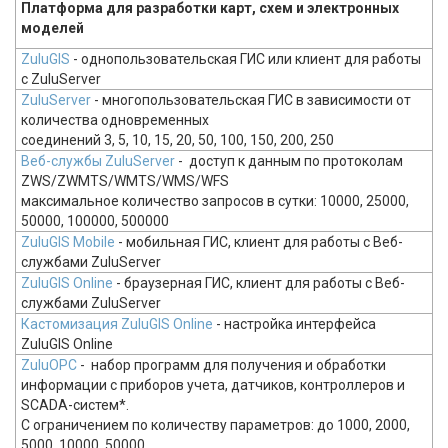
Платформа для разработки карт, схем и электронных
моделей
ZuluGIS
- однопользовательская ГИС или клиент для работы
с ZuluServer
ZuluServer
- многопользовательская ГИС в зависимости от
количества одновременных
соединений 3, 5, 10, 15, 20, 50, 100, 150, 200, 250
Веб-службы ZuluServe
r
- доступ к данным по протоколам
ZWS/ZWMTS/WMTS/WMS/WFS
максимальное количество запросов в сутки: 10000, 25000,
50000, 100000, 500000
ZuluGIS Mobile
- мобильная ГИС, клиент для работы с Веб-
службами ZuluServer
ZuluGIS Online
- браузерная ГИС, клиент для работы с Веб-
службами ZuluServer
Кастомизация ZuluGIS Online
- настройка интерфейса
ZuluGIS Online
ZuluOPC
- набор программ для получения и обработки
информации с приборов учета, датчиков, контроллеров и
SCADA-систем*.
С ограничением по количеству параметров: до 1000, 2000,
5000, 10000, 50000