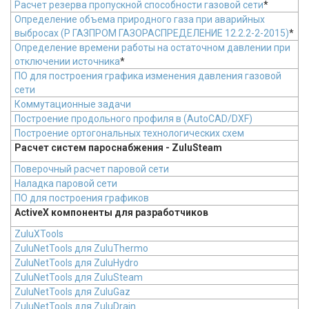
Расчет резерва пропускной способности газовой сети
*
Определение объема природного газа при аварийных
выбросах (Р ГАЗПРОМ ГАЗОРАСПРЕДЕЛЕНИЕ 12.2.2-2-2015)
*
Определение времени работы на остаточном давлении при
отключении источника
*
ПО для построения графика изменения давления газовой
сети
Коммутационные задачи
Построение продольного профиля в (AutoCAD/DXF)
Построение ортогональных технологических схем
Расчет систем пароснабжения - ZuluSteam
Поверочный расчет паровой сети
Наладка паровой сети
ПО для построения графиков
ActiveX компоненты для разработчиков
ZuluXTools
ZuluNetTools для ZuluThermo
ZuluNetTools для ZuluHydro
ZuluNetTools для ZuluSteam
ZuluNetTools для ZuluGaz
ZuluNetTools для ZuluDrain