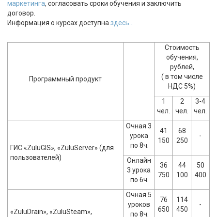
маркетинга
, согласовать сроки обучения и заключить
договор.
Информация о курсах доступна
здесь...
Стоимость
обучения,
рублей,
( в том числе
Программный продукт
НДС 5%)
1
2
3-4
чел.
чел.
чел.
Очная 3
41
68
урока
-
150
250
по 8ч.
ГИС «ZuluGIS», «ZuluServer» (для
пользователей)
Онлайн
36
44
50
3 урока
750
100
400
по 6ч.
Очная 5
76
114
уроков
-
650
450
«ZuluDrain», «ZuluSteam»,
по 8ч.