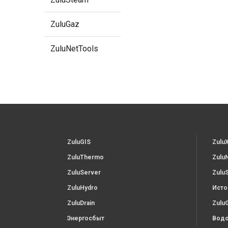
ZuluGaz
ZuluNetTools
ZuluGIS
Zulu
ZuluThermo
Zulu
ZuluServer
Zulu
ZuluHydro
Исто
ZuluDrain
Zulu
Энергосбыт
Водо