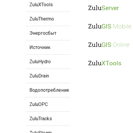
ZuluXTools
Zulu
Server
ZuluThermo
Zulu
GIS
Mobile
Энергосбыт
Zulu
GIS
Online
Источник
ZuluHydro
Zulu
XTools
ZuluDrain
Водопотребление
ZuluOPC
ZuluTracks
ZuluSteam