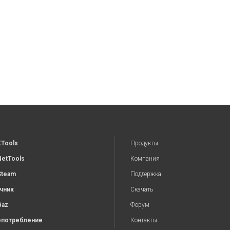
XTools
Продукты
NetTools
Компания
Steam
Поддержка
чник
Скачать
Gaz
Форум
потребление
Контакты