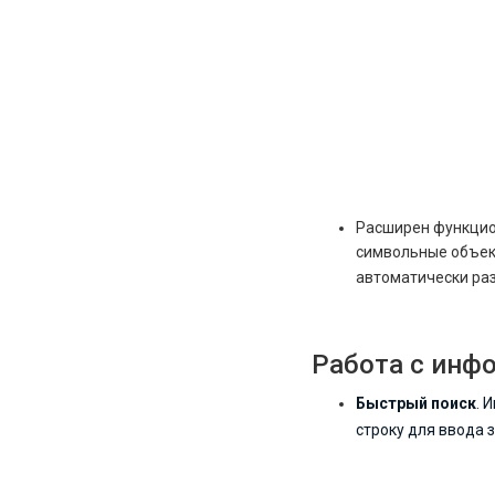
Расширен функци
символьные объект
автоматически раз
Работа с инф
Быстрый поиск
. 
строку для ввода з