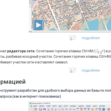
подробнее
онал
редактора сети.
Сочетание горячих клавиш Ctrl+Alt (
) в 
ы, разбивая исходный участок. Сочетание горячих клавиш Ctrl+Alt
бивает участки сети и вставляет символ.
подробнее
ормацией
Инструмент разработан для удобного выбора данных из базы по по
апроса (как в интернет-поисковиках).