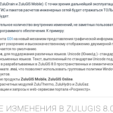
uluDrain и ZuluGIS Mobile). С точки зрения дальнейшей эксплуата
 ГИС и пакетов расчетов инженерных сетей будет отражаться ТОЛЬК
будет.
тельное количество внутренних изменений, не заметных пользова
рограммного обеспечения. К примеру:
ента
GDI
на новый механизм представления графической информац
вует ускорению и высококачественному отображению двухмерной г
чается по-умолчанию.
de
, для поддержания различных языков. Unicode (Юнико́д )- стан
письменных языков. Текст, выполненный по стандартам Unicode п
и в разрабатываемых в ZuluGIS 8.0 пространственных и семантичес
рмате
.msi
, что позволяет использовать групповые политики Wind
уктов.
ые продукты
ZuluGIS Mobile
,
ZuluGIS Online
.
расчетных модулей ZuluThermo, ZuluHydro и ZuluGaz.
ции и запросы к web-сервисам портала «Росреестр».
 ИЗМЕНЕНИЯ В ZULUGIS 8.