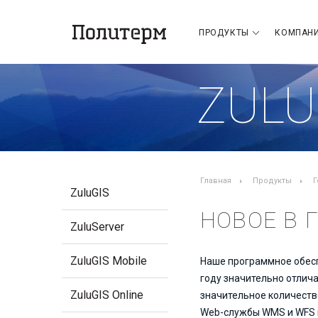
ПРОДУКТЫ
КОМПАН
ZULU
Главная
Продукты
Г
ZuluGIS
НОВОЕ В Г
ZuluServer
ZuluGIS Mobile
Наше программное обесп
году значительно отлича
ZuluGIS Online
значительное количеств
Web-службы WMS и WFS и