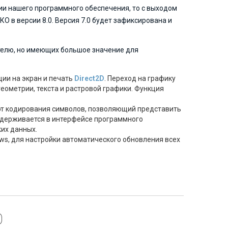
ции нашего программного обеспечения, то с выходом
О в версии 8.0. Версия 7.0 будет зафиксирована и
телю, но имеющих большое значение для
ии на экран и печать
Direct2D
. Переход на графику
еометрии, текста и растровой графики. Функция
дарт кодирования символов, позволяющий представить
оддерживается в интерфейсе программного
ких данных.
ows, для настройки автоматического обновления всех
0