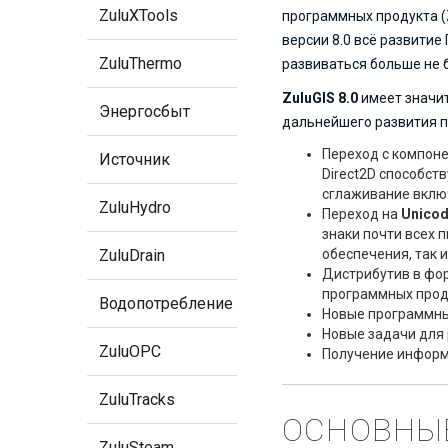
ZuluXTools
программных продукта (Z
версии 8.0 всё развитие
ZuluThermo
развиваться больше не 
ZuluGIS 8.0
имеет значи
Энергосбыт
дальнейшего развития п
Переход с компон
Источник
Direct2D способст
сглаживание вклю
ZuluHydro
Переход на
Unico
знаки почти всех 
ZuluDrain
обеспечения, так 
Дистрибутив в фо
программных прод
Водопотребление
Новые программн
Новые задачи для 
ZuluOPC
Получение информа
ZuluTracks
ОСНОВНЫЕ
ZuluSteam