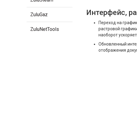
Интерфейс, ра
ZuluGaz
Переход на графи
ZuluNetTools
растровой графики
наоборот ускоряет
Обновленный инте
отображения докум