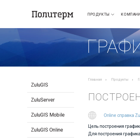
ПРОДУКТЫ
КОМПАН
ГРАФ
Главная
Продукты
Г
ZuluGIS
ПОСТРОЕН
ZuluServer
ZuluGIS Mobile
Online справка Z
Цель построения график
ZuluGIS Online
Для построения графика