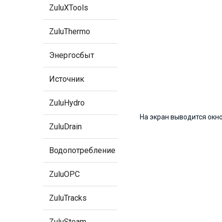
ZuluXTools
ZuluThermo
Энергосбыт
Источник
ZuluHydro
На экран выводится окно
ZuluDrain
Водопотребление
ZuluOPC
ZuluTracks
ZuluSteam