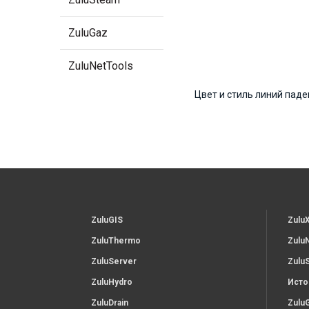
ZuluGaz
ZuluNetTools
Цвет и стиль линий пад
ZuluGIS
Zulu
ZuluThermo
Zulu
ZuluServer
Zulu
ZuluHydro
Исто
ZuluDrain
Zulu