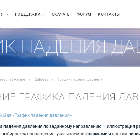
ИЯ
ПОДДЕРЖКА
СКАЧАТЬ
ФОРУМ
КОНТАКТЫ
ИК ПАДЕНИЯ ДА
азоснабжение
ZuluGaz
График падения давления
ИЕ ГРАФИКА ПАДЕНИЯ ДАВ
uluGaz «График падения давления»
а падения давления по заданному направлению — иллюстрация рез
 выбирается направление, указываемое флажками и цветом линии,