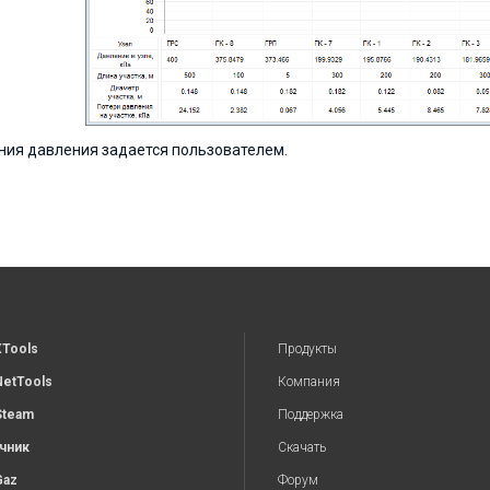
ения давления задается пользователем.
XTools
Продукты
NetTools
Компания
Steam
Поддержка
чник
Скачать
Gaz
Форум