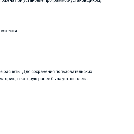
едложена при установке программой-установщиком).
иложения.
е расчеты. Для сохранения пользовательских
екторию, в которую ранее была установлена