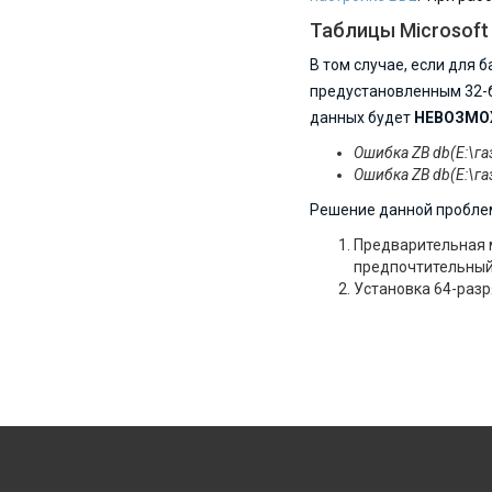
Таблицы Microsoft
В том случае, если для б
предустановленным 32-б
данных будет
НЕВОЗМ
Ошибка ZB db(E:\га
Ошибка ZB db(E:\га
Решение данной пробле
Предварительная м
предпочтительный
Установка 64-раз