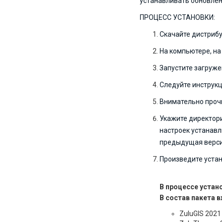
устанавливать обновле
ПРОЦЕСС УСТАНОВКИ:
Скачайте дистрибу
На компьютере, на
Запустите загруж
Следуйте инструкц
Внимательно проч
Укажите директори
настроек устанавл
предыдущая верси
Произведите устан
В процессе устан
В состав пакета в
ZuluGIS 202