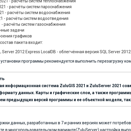
2021 - расчёты систем теплоснабжения
021 - расчёты систем пароснабжения
021 - расчёты систем водоснабжения
21 - расчёты систем водоотведения
1 - расчёты систем газоснабжения
нные задачи
роения графиков
состав пакета входит:
L Server 2012 Express LocalDB - облегчённая версия SQL Server 20
 установки программы рекомендуется выполнить перезагрузку ко
ть
ая информационная система ZuluGIS 2021 и ZuluServer 2021 
 формату данных. Карты и графические слои, а также программ
м предыдущих версий программы и ее объектной модели, также 
жки данных, разработанных в 7 и ранних версиях может потребов
оте в многопользовательском варианте(ZuluServer) настройка вы