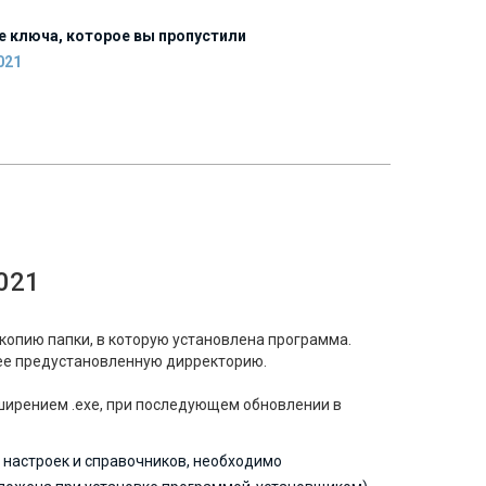
ение ключа, которое вы пропустили
021
021
копию папки, в которую установлена программа.
нее предустановленную дирректорию.
сширением
.exe
, при последующем обновлении в
 настроек и справочников, необходимо