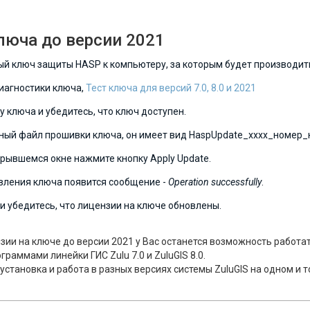
люча до версии 2021
ый ключ защиты HASP к компьютеру, за которым будет производит
диагностики ключа,
Тест ключа для версий 7.0, 8.0 и 2021
у ключа и убедитесь, что ключ доступен.
ьный файл прошивки ключа, он имеет вид
HaspUpdate_хххх_номер_
ткрывшемся окне нажмите кнопку Apply Update.
овления ключа появится сообщение -
Operation successfully
.
 и убедитесь, что лицензии на ключе обновлены.
ии на ключе до версии 2021 у Вас останется возможность работат
раммами линейки ГИС Zulu 7.0 и ZuluGIS 8.0.
становка и работа в разных версиях системы ZuluGIS на одном и 