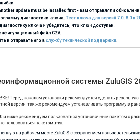
шибки
 another update must be installed first - вам отправляли обновл
программу диагностики ключа,
Тест ключа для версий 7.0, 8.0 и 2
диагностику ключа и убедитесь, что ключ доступен.
конфигурационный файл C2V.
йте и отправьте его в
службу технической поддержки
.
еоинформационной системы ZuluGIS 2
ВКЕ!
Перед началом установки рекомендуется сделать резервную 
битной версии, так же рекомендуем устанавливать программу в ра
8.0 и ниже рекомендуем пользоваться установочным пакетом с ра
но пользоваться пакетом
.msi
.
ленную на рабочем месте
ZuluGIS
с сохранением пользовательских