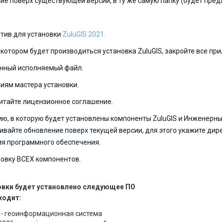
ние
поверх существующей версии
, в ту же самую папку (будет пр
тив для установки
ZuluGIS 2021.
 котором будет производиться установка ZuluGIS, закройте все пр
енный исполняемый файл.
иям мастера установки.
итайте лицензионное соглашение.
ю, в которую будет установлены компоненты ZuluGIS и Инженерны
ивайте обновление поверх текущей версии, для этого укажите дир
я программного обеспечения.
овку ВСЕХ компонентов.
овки будет установлено следующее ПО
ходит:
1 - геоинформационная система