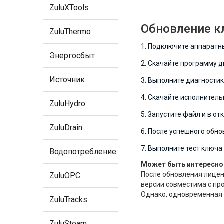
ZuluXTools
Обновление к
ZuluThermo
1. Подключите аппаратн
Энергосбыт
2. Скачайте программу 
Источник
3. Выполните диагностик
4. Скачайте исполнител
ZuluHydro
5. Запустите файл и в о
ZuluDrain
6. После успешного обн
7. Выполните тест ключа
Водопотребление
Может быть интересно
После обновления лиценз
ZuluOPC
версии совместима с прог
Однако, одновременная у
ZuluTracks
ZuluSteam