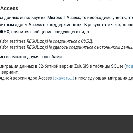
 Access
аз данных используется Microsoft Access, то необходимо учесть, чт
итным ядром Access не поддерживается. В результате чего, после
ОЖНО
, появится сообщение следующего вида:
з\for_test\test_REGUL.zb):Не соединиться с СУБД.
з\for_test\test_REGUL.zb):Не удалось соединиться с источником данны
мы возможно двумя способами:
играция данных в 32-битной версии ZuluGIS в таблицы SQLite (
под
 вариант.
рядной версии ядра Access
(скачать...)
и последующая миграция дан