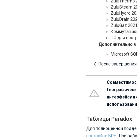
ZuluThermo 
ZuluSteam 2
ZuluHydro 2
ZuluDrain 20
ZuluGaz 202
Коммутацио
ПО для пост
Дополнительно
в 
Microsoft SQ
После завершения
Совместимос
Географическ
интерфейсу и
использование
Таблицы Paradox
Для полноценной поддер
настройке BDE
. При раб