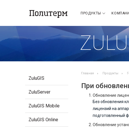
ПРОДУКТЫ
КОМПАН
ZULU
Главная
Продукты
Г
ZuluGIS
При обновлени
ZuluServer
Обновление лиценз
Без обновления к
ZuluGIS Mobile
лицензий на аппа
подготовленный ф
ZuluGIS Online
Обновление устан