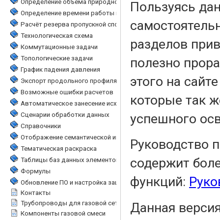
Определение объема природного газа при аварийных выбросах
Определение времени работы газопровода на остаточном давл
Расчёт резерва пропускной способности сетей газоснабжения
Технологическая схема
Коммутационные задачи
Топологические задачи
График падения давления
Экспорт продольного профиля в DXF
Возможные ошибки расчетов
Автоматическое занесение исходных данных
Сценарии обработки данных
Справочники
Отображение семантической информации на карте
Тематическая раскраска
Таблицы баз данных элементов газопроводной сети
Формулы
Обновление ПО и настройка защиты HASP
Контакты
Трубопроводы для газовой сети
Компоненты газовой смеси