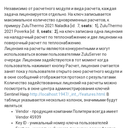
Независимо от расчетного модуля и вида расчета, каждая
задача лицензируется отдельно. На ключ записывается
максимальное количество одновременных расчетов, к
примеру ZuluThermo 2021 Naladka [id: 7,
seats: 1
], ZuluThermo
2021 Poverka [id: 8,
seats: 2
], на ключ записана одна лицензия
на наладочный расчет по теплоснабжению и две лицензии на
поверочный расчет по теплоснабжению.
Лицензия на расчеты являются конкурентными и могут
использоваться всеми пользователями ZuluServer по
очереди. Лицензии задействуются в тот момент когда
пользователь нажимает кнопку Расчет, лицензия считается
занят пока у пользователя открыто окно расчетного модуля и
в окне сообщений отображается протокол с результатами.
Количество задействованных лицензий на расчеты можно
посмотреть в окне центра администрирования ключей
Sentinel Hasр
http://localhost:1947/_int_/features.html
. В
таблице указывается несколько колонок, значимыми будут
являться:
Vendor - продукция компании Политерм всегда имеет
Vendor 45939
Key ID - уникальный номер ключа пользователей