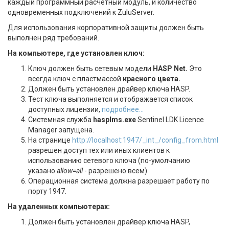
каждый программный расчетный модуль, и количество
одновременных подключений к ZuluServer.
Для использования корпоративной защиты должен быть
выполнен ряд требований.
На компьютере, где установлен ключ:
Ключ должен быть сетевым модели
HASP Net
.
Это
всегда ключ с пластмассой
красного цвета.
Должен быть установлен драйвер ключа HASP.
Тест ключа выполняется и отображается список
доступных лицензии,
подробнее...
Системная служба
hasplms.exe
Sentinel LDK Licence
Manager запущена.
На странице
http://localhost:1947/_int_/config_from.html
разрешен доступ тех или иных клиентов к
использованию сетевого ключа (по-умолчанию
указано
allow=all
- разрешено всем).
Операционная система должна разрешает работу по
порту 1947.
На удаленных компьютерах:
Должен быть установлен драйвер ключа HASP,