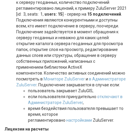
к серверу геоданных, количество подключений
регламентировано лицензий, к примеру ZuluServer 2021
[id: 3, seats: 1,
users: 15
] - сервер на
15 подключений
.
Подключения являются конкурентными и доступны
всем, кто имеет подключение в серверу, поочереди.
Подключение задействуется в момент обращения к
серверу геоданных и неважно для каких целей:
открытие каталога сервера геоданных для просмотра
папок, открытие слоя на просмотр, редактирование
данных слоев или структуры, обращение в серверу
собственных приложений, написанных с
применением библиотеки ActiveX
компонентов. Количество активных соединений можно
посмотреть в
Мониторе
ZuluServer
и
в Администраторе
ZuluServer
. Подключение закрывается в случае если:
пользователь закрывает ZuluGIS,
если пользователя принудительно
отключают в
Администраторе ZuluServer
,
время бездействия пользователя превышает то
время, которое
регламентировано
настройками
ZuluServer.
Лицензии на расчеты