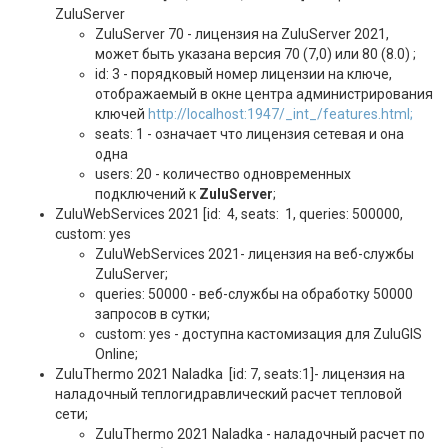
ZuluServer
ZuluServer 70 - лицензия на ZuluServer 2021,
может быть указана версия 70 (7,0) или 80 (8.0) ;
id: 3 - порядковый номер лицензии на ключе,
отображаемый в окне центра администрирования
ключей
http://localhost:1947/_int_/features.html;
seats: 1 - означает что лицензия сетевая и она
одна
users: 20 - количество одновременных
подключений к
ZuluServer
;
ZuluWebServices 2021 [id: 4, seats: 1, queries: 500000,
custom: yes
ZuluWebServices 2021- лицензия на веб-службы
ZuluServer;
queries: 50000 - веб-службы на обработку 50000
запросов в сутки;
custom: yes - доступна кастомизация для ZuluGIS
Online;
ZuluThermo 2021 Naladka [id: 7, seats:1]- лицензия на
наладочный теплогидравлический расчет тепловой
сети;
ZuluThermo 2021 Naladka - наладочный расчет по