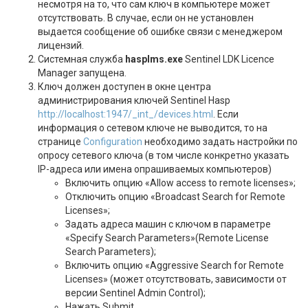
несмотря на то, что сам ключ в компьютере может
отсутствовать. В случае, если он не установлен
выдается сообщение об ошибке связи с менеджером
лицензий.
Системная служба
hasplms.exe
Sentinel LDK Licence
Manager запущена.
Ключ должен доступен в окне центра
администрирования ключей Sentinel Hasр
http://localhost:1947/_int_/devices.html
. Если
информация о сетевом ключе не выводится, то на
странице
Configuration
необходимо задать настройки по
опросу сетевого ключа (в том числе конкретно указать
IP-адреса или имена опрашиваемых компьютеров)
Включить опцию «Allow access to remote licenses»;
Отключить опцию «Broadcast Search for Remote
Licenses»;
Задать адреса машин с ключом в параметре
«Specify Search Parameters»(Remote License
Search Parameters);
Включить опцию «Aggressive Search for Remote
Licenses» (может отсутствовать, зависимости от
версии Sentinel Admin Control);
Нажать Submit.