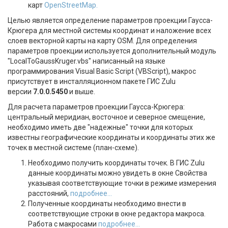
карт
OpenStreetMap.
Целью является определение параметров проекции Гаусса-
Крюгера для местной системы координат и наложение всех
слоев векторной карты на карту OSM. Для определения
параметров проекции используется дополнительный модуль
"LocalToGaussKruger.vbs" написанный на языке
программирования Visual Basic Script (VBScript), макрос
присутствует в инсталляционном пакете ГИС Zulu
версии
7.0.0.5450
и выше.
Для расчета параметров проекции Гаусса-Крюгера:
центральный меридиан, восточное и северное смещение,
необходимо иметь две "надежные" точки для которых
известны географические координаты и координаты этих же
точек в местной системе (план-схеме).
Необходимо получить координаты точек. В ГИС Zulu
данные координаты можно увидеть в окне Свойства
указывая соответствующие точки в режиме измерения
расстояний,
подробнее...
Полученные координаты необходимо внести в
соответствующие строки в окне редактора макроса.
Работа с макросами
подробнее...