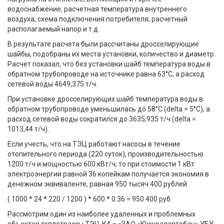
водоснабжение; расчетная температура внутреннего
воздуха; схема подключения потребителя; расчетный
располагаемый напор и т.д.
В результате расчета были рассчитаны дросселирующие
шайбы, подобраны их места установки, количество и диаметр.
Расчет показал, что без установки шайб температура воды в
обратном трубопроводе на источнике равна 63°С, а расход
сетевой воды 4649,375 т/ч.
При установке дросселирующих шайб температура воды в
обратном трубопроводе уменьшилась до 58°С (delta = 5°С), а
расход сетевой воды сократился до 3635,935 т/ч (delta =
1013,44 т/ч).
Если учесть, что на ТЭЦ работают насосы в течение
отопительного периода (220 суток), производительностью
1200 т/ч и мощностью 600 кВт/ч, то при стоимости 1 кВт
электроэнергии равной 36 копейкам получается экономия в
денежном эквиваленте, равная 950 тысяч 400 рублей.
( 1000 * 24 * 220 / 1200 ) * 600 * 0.36 = 950 400 руб.
Рассмотрим один из наиболее удаленных и проблемных