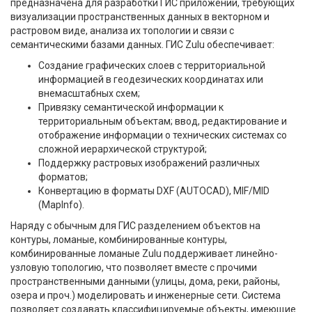
предназначена для разработки ГИС приложений, требующих
визуализации пространственных данных в векторном и
растровом виде, анализа их топологии и связи с
семантическими базами данных. ГИС Zulu обеспечивает:
Создание графических слоев с территориальной
информацией в геодезических координатах или
внемасштабных схем;
Привязку семантической информации к
территориальным объектам; ввод, редактирование и
отображение информации о технических системах со
сложной иерархической структурой;
Поддержку растровых изображений различных
форматов;
Конвертацию в форматы DXF (AUTOCAD), MIF/MID
(MapInfo).
Наряду с обычным для ГИС разделением объектов на
контуры, ломаные, комбинированные контуры,
комбинированные ломаные Zulu поддерживает линейно-
узловую топологию, что позволяет вместе с прочими
пространственными данными (улицы, дома, реки, районы,
озера и проч.) моделировать и инженерные сети. Система
позволяет создавать классифицируемые объекты, имеющие