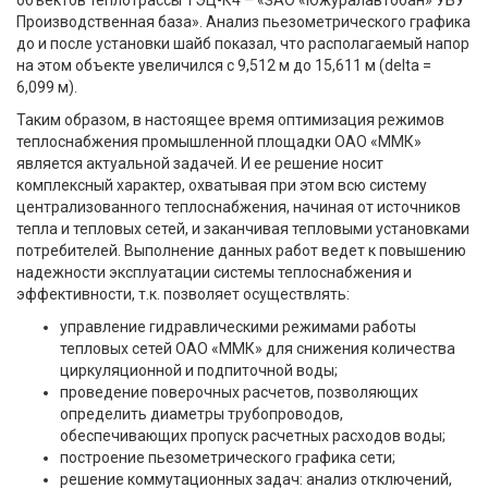
объектов теплотрассы ТЭЦ-К4 – «ЗАО «Южуралавтобан» УБУ
Производственная база». Анализ пьезометрического графика
до и после установки шайб показал, что располагаемый напор
на этом объекте увеличился с 9,512 м до 15,611 м (delta =
6,099 м).
Таким образом, в настоящее время оптимизация режимов
теплоснабжения промышленной площадки ОАО «ММК»
является актуальной задачей. И ее решение носит
комплексный характер, охватывая при этом всю систему
централизованного теплоснабжения, начиная от источников
тепла и тепловых сетей, и заканчивая тепловыми установками
потребителей. Выполнение данных работ ведет к повышению
надежности эксплуатации системы теплоснабжения и
эффективности, т.к. позволяет осуществлять:
управление гидравлическими режимами работы
тепловых сетей ОАО «ММК» для снижения количества
циркуляционной и подпиточной воды;
проведение поверочных расчетов, позволяющих
определить диаметры трубопроводов,
обеспечивающих пропуск расчетных расходов воды;
построение пьезометрического графика сети;
решение коммутационных задач: анализ отключений,