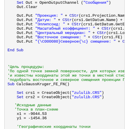
Set
Out = OpenOutputChannel (
"Сообщения"
)
Out.Clear   
Out.Put 
"Проекция: "
+ 
CStr
(crs1.Projection.Name
Out.Put 
"Датум: "
+ 
CStr
(crs1.GetDatum.Name) + C
Out.Put 
"Эллипсоид: "
+ 
CStr
(crs1.GetDatum.GetEl
Out.Put 
"Масштабный коэффициент: "
+ 
CStr
(crs1.K
Out.Put 
"Центральный меридиан: "
+ 
CStr
(crs1.Lon
Out.Put 
"Восточное смещение: "
+ 
CStr
(crs1.FE) +
Out.Put 
"{\C000080}Северное{\c} смещение: "
+ 
CS
End
Sub
'Цель процедуры:
'По одной точке земной поверхности, для которых изве
'и известны координаты этой же точки в местной стист
'подобрать восточное и северное смещения проекции Га
Sub
CalcGaussKruger_FE_FN()  
Set
crs1 = CreateObject(
"zululib.CRS"
)
Set
crs2 = CreateObject(
"zululib.CRS"
)
'Исходные данные 
'Точка в план-схеме
x1 = -9044.53
y1 = -1454.36
'Географические координаты точки