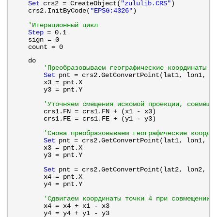
Set
crs2 = CreateObject(
"zululib.CRS"
)
crs2.InitByCode(
"EPSG:4326"
)       
'Итерационный цикл
Step
= 0.1
sign = 0  
count = 0
do
'Преобразовываем географические координаты п
Set
pnt = crs2.GetConvertPoint(lat1, lon1, c
x3 = pnt.X
y3 = pnt.Y    
'Уточняем смещения искомой проекции, совмеща
crs1.FN = crs1.FN + (x1 - x3)
crs1.FE = crs1.FE + (y1 - y3)
'Снова преобразовываем географические коорди
Set
pnt = crs2.GetConvertPoint(lat1, lon1, c
x3 = pnt.X
y3 = pnt.Y    
Set
pnt = crs2.GetConvertPoint(lat2, lon2, c
x4 = pnt.X
y4 = pnt.Y
'Сдвигаем координаты точки 4 при совмещении 
x4 = x4 + x1 - x3
y4 = y4 + y1 - y3    