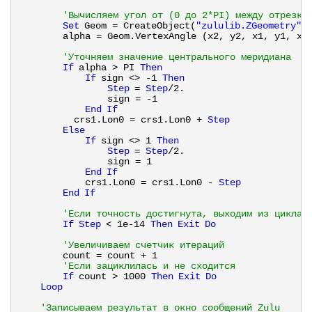
'Вычисляем угол от (0 до 2*PI) между отрезка
Set
Geom = CreateObject(
"zululib.ZGeometry"
)
alpha = Geom.VertexAngle (x2, y2, x1, y1, x4
'Уточняем значение центрального меридиана
If
alpha > PI 
Then
If
sign <> -1 
Then
Step
= 
Step
/2.
sign = -1
End
If
crs1.Lon0 = crs1.Lon0 + 
Step
Else
If
sign <> 1 
Then
Step
= 
Step
/2.      
sign = 1
End
If
crs1.Lon0 = crs1.Lon0 - 
Step
End
If
'Если точность достигнута, выходим из цикла 
If
Step
< 1e-14 
Then
Exit
Do
'Увеличиваем счетчик итераций
count = count + 1    
'Если зациклилась и не сходится
If
count > 1000 
Then
Exit
Do
Loop
'Записываем результат в окно сообщений Zulu