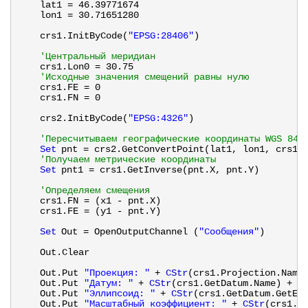
lat1 = 46.39771674
lon1 = 30.71651280
crs1.InitByCode(
"EPSG:28406"
)
'Центральный меридиан
crs1.Lon0 = 30.75
'Исходные значения смещений равны нулю
crs1.FE = 0
crs1.FN = 0  
crs2.InitByCode(
"EPSG:4326"
)
'Пересчитываем географические координаты WGS 84 
Set
pnt = crs2.GetConvertPoint(lat1, lon1, crs1)
'Получаем метрические координаты 
Set
pnt1 = crs1.GetInverse(pnt.X, pnt.Y)
'Определяем смещения
crs1.FN = (x1 - pnt.X)
crs1.FE = (y1 - pnt.Y)
Set
Out = OpenOutputChannel (
"Сообщения"
)
Out.Clear
Out.Put 
"Проекция: "
+ 
CStr
(crs1.Projection.Name
Out.Put 
"Датум: "
+ 
CStr
(crs1.GetDatum.Name) + C
Out.Put 
"Эллипсоид: "
+ 
CStr
(crs1.GetDatum.GetEl
Out.Put 
"Масштабный коэффициент: "
+ 
CStr
(crs1.K