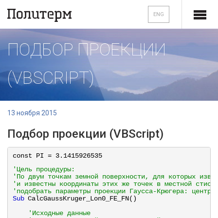
ENG
ПОДБОР ПРОЕКЦИИ
(VBSCRIPT)
13 ноября 2015
Подбор проекции (VBScript)
const PI = 3.1415926535
'Цель процедуры:
'По двум точкам земной поверхности, для которых изве
'и известны координаты этих же точек в местной стист
'подобрать параметры проекции Гаусса-Крюгера: центра
Sub
CalcGaussKruger_Lon0_FE_FN()    
'Исходные данные