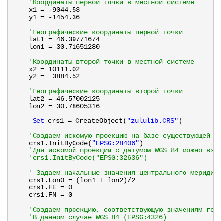
'Координаты первой точки в местной системе
x1 = -9044.53
y1 = -1454.36
'Географические координаты первой точки
lat1 = 46.39771674
lon1 = 30.71651280
'Координаты второй точки в местной системе  
x2 = 10111.02
y2 =  3884.52
'Географические координаты второй точки
lat2 = 46.57002125
lon2 = 30.78605316  
Set
crs1 = CreateObject(
"zululib.CRS"
)  
'Создаем искомую проекцию на базе существующей Г
crs1.InitByCode(
"EPSG:28406"
)
'Для искомой проекции с датумом WGS 84 можно взя
'crs1.InitByCode("EPSG:32636")
' Задаем начальные значения центрального меридиа
crs1.Lon0 = (lon1 + lon2)/2
crs1.FE = 0
crs1.FN = 0  
'Создаем проекцию, соответствующую значениям гео
'В данном случае WGS 84 (EPSG:4326)