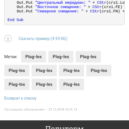
Out.Put 
"Центральный меридиан: "
+ 
CStr
(crs1.Lon
Out.Put 
"Восточное смещение: "
+ 
CStr
(crs1.FE) +
Out.Put 
"Северное смещение: "
+ 
CStr
(crs1.FN) + 
End
Sub
Скачать пример (4.93 КБ)
Метки:
Plug-Ins
Plug-Ins
Plug-Ins
Plug-Ins
Plug-Ins
Plug-Ins
Plug-Ins
Plug-Ins
Plug-Ins
Plug-Ins
Возврат к списку
Последнее обновление — 27.12.2018 16:31:14