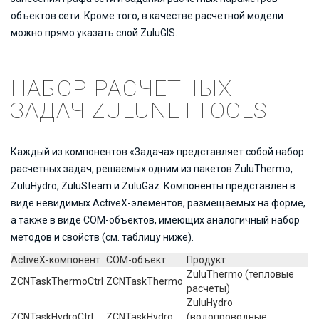
объектов сети. Кроме того, в качестве расчетной модели
можно прямо указать слой ZuluGIS.
НАБОР РАСЧЕТНЫХ
ЗАДАЧ ZULUNETTOOLS
Каждый из компонентов «Задача» представляет собой набор
расчетных задач, решаемых одним из пакетов ZuluThermo,
ZuluHydro, ZuluSteam и ZuluGaz. Компоненты представлен в
виде невидимых ActiveX-элементов, размещаемых на форме,
а также в виде COM-объектов, имеющих аналогичный набор
методов и свойств (см. таблицу ниже).
ActiveX-компонент
COM-объект
Продукт
ZuluThermo (тепловые
ZCNTaskThermoCtrl
ZCNTaskThermo
расчеты)
ZuluHydro
ZCNTaskHydroCtrl
ZCNTaskHydro
(водопроводные