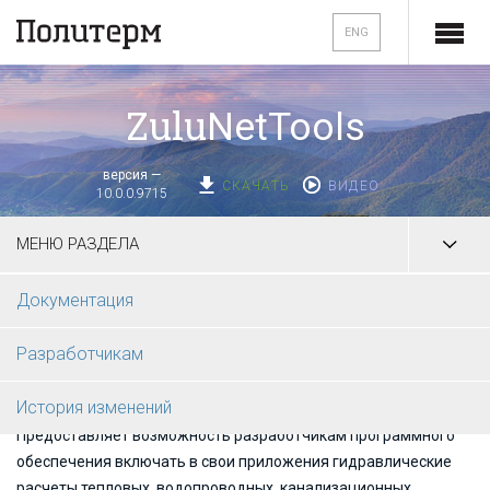
ENG
Zulu
NetTools
версия —
СКАЧАТЬ
ВИДЕО
10.0.0.9715
МЕНЮ РАЗДЕЛА
Документация
ZuluNetTools — ActiveX компоненты для расчетов
Разработчикам
инженерных сетей
История изменений
ZuluNetTools
- библиотека ActiveX компонентов.
Предоставляет возможность разработчикам программного
обеспечения включать в свои приложения гидравлические
расчеты тепловых, водопроводных, канализационных,