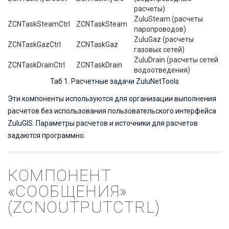
расчеты)
ZuluSteam (расчеты
ZCNTaskSteamCtrl
ZCNTaskSteam
паропроводов)
ZuluGaz (расчеты
ZCNTaskGazCtrl
ZCNTaskGaz
газовых сетей)
ZuluDrain (расчеты сетей
ZCNTaskDrainCtrl
ZCNTaskDrain
водоотведения)
Таб 1. Расчетные задачи ZuluNetTools
Эти компоненты используются для организации выполнения
расчетов без использования пользовательского интерфейса
ZuluGIS. Параметры расчетов и источники для расчетов
задаются программно.
КОМПОНЕНТ
«СООБЩЕНИЯ»
(ZCNOUTPUTCTRL)