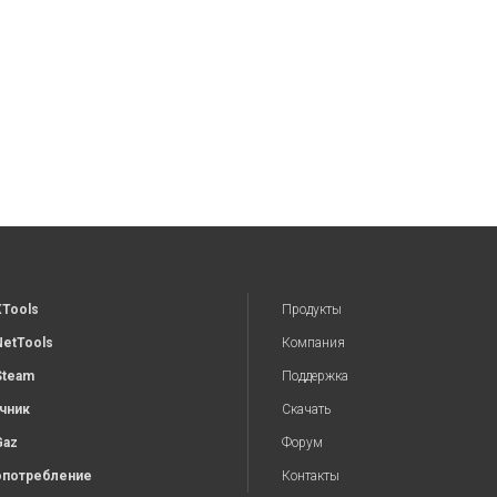
XTools
Продукты
NetTools
Компания
Steam
Поддержка
чник
Скачать
Gaz
Форум
потребление
Контакты