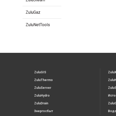
ZuluGaz
ZuluNetTools
ZuluGIS
Zulu
ZuluThermo
Zulu
ZuluServer
Zulu
ZuluHydro
Исто
ZuluDrain
Zulu
Энергосбыт
Водо