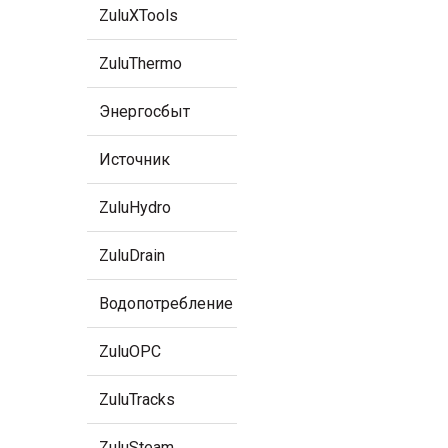
ZuluXTools
ZuluThermo
Энергосбыт
Источник
ZuluHydro
ZuluDrain
Водопотребление
ZuluOPC
ZuluTracks
ZuluSteam