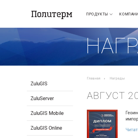
ПРОДУКТЫ
КОМПАН
НАГ
Главная
Награды
ZuluGIS
АВГУСТ 2
ZuluServer
ZuluGIS Mobile
Геоин
импор
ZuluGIS Online
Читат