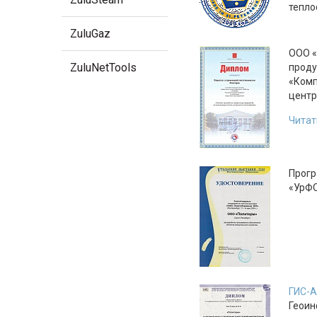
тепло
ZuluGaz
ООО «
ZuluNetTools
проду
«Комп
центр
Читат
Прогр
«УрФО
ГИС-А
Геоин