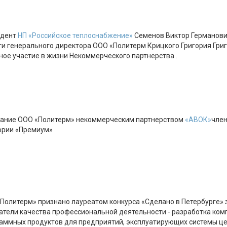
идент
НП «Российское теплоснабжение»
Семенов Виктор Германови
ги генерального директора ООО «Политерм Крицкого Григория Григ
ное участие в жизни Некоммерческого партнерства .
ание ООО «Политерм» некоммерческим партнерством
«АВОК»
член
ории «Премиум»
Политерм» признано лауреатом конкурса «Сделано в Петербурге» 
атели качества профессиональной деятельности - разработка ком
аммных продуктов для предприятий, эксплуатирующих системы ц