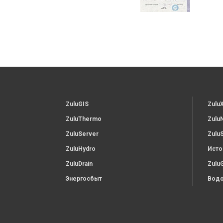
ZuluGIS
Zulu
ZuluThermo
Zulu
ZuluServer
Zulu
ZuluHydro
Исто
ZuluDrain
Zulu
Энергосбыт
Водо