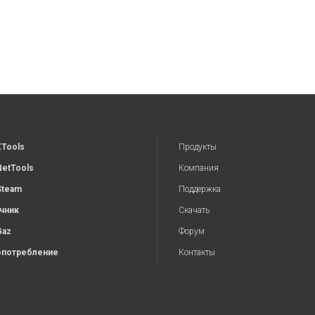
XTools
Продукты
NetTools
Компания
Steam
Поддержка
чник
Скачать
Gaz
Форум
потребление
Контакты