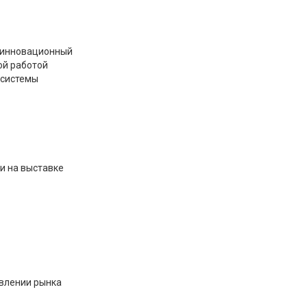
 инновационный
ой работой
 системы
и на выставке
влении рынка