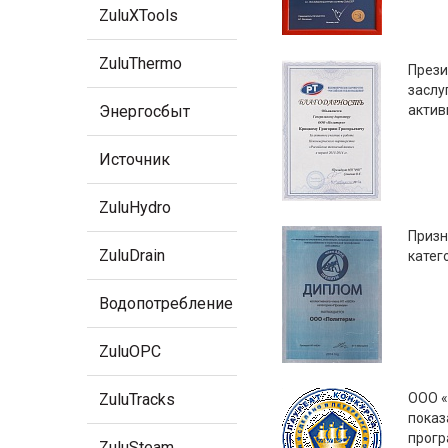
ZuluXTools
ZuluThermo
През
заслу
Энергосбыт
актив
Источник
ZuluHydro
Призн
ZuluDrain
катег
Водопотребление
ZuluOPC
ZuluTracks
ООО «
показ
прогр
ZuluSteam