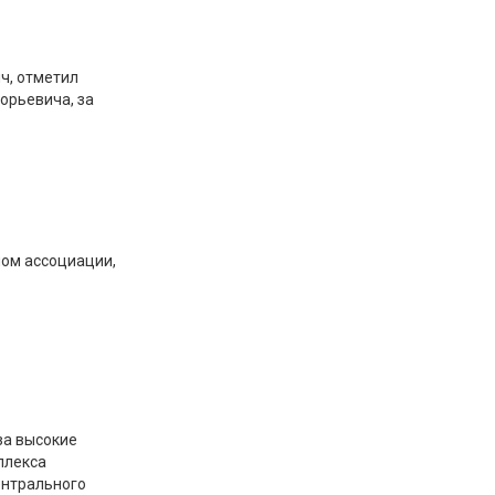
ч, отметил
орьевича, за
ом ассоциации,
за высокие
плекса
ентрального