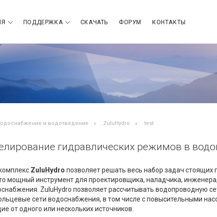
ИЯ
ПОДДЕРЖКА
СКАЧАТЬ
ФОРУМ
КОНТАКТЫ
одоснабжение и водотведение
ZuluHydro
test
делирование гидравлических режимов в водо
комплекс
ZuluHydro
позволяет решать весь набор задач стоящих 
то мощный инструмент для проектировщика, наладчика, инженер
снабжения. ZuluHydro позволяет рассчитывать водопроводную се
ольцевые сети водоснабжения, в том числе с повысительными н
ие от одного или нескольких источников.