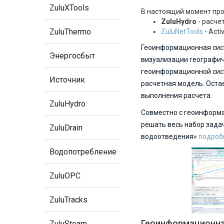
ZuluXTools
В настоящий момент про
ZuluHydro
- расч
ZuluThermo
ZuluNetTools
- Act
Геоинформационная си
Энергосбыт
визуализации географич
геоинформационной сист
Источник
расчетная модель. Оста
выполнения расчета.
ZuluHydro
Совместно с геоинформ
решать весь набор задач
ZuluDrain
водоотведения»
подробн
Водопотребление
ZuluOPC
ZuluTracks
Геоинформационная
ZuluSteam