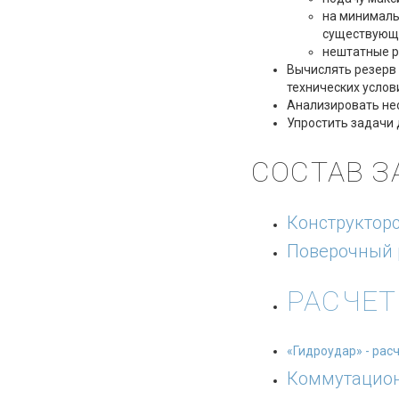
на минималь
существующи
нештатные р
Вычислять резерв
технических услов
Анализировать нес
Упростить задачи 
СОСТАВ З
Конструкторс
Поверочный 
РАСЧЕТ
«Гидроудар» - рас
Коммутацио