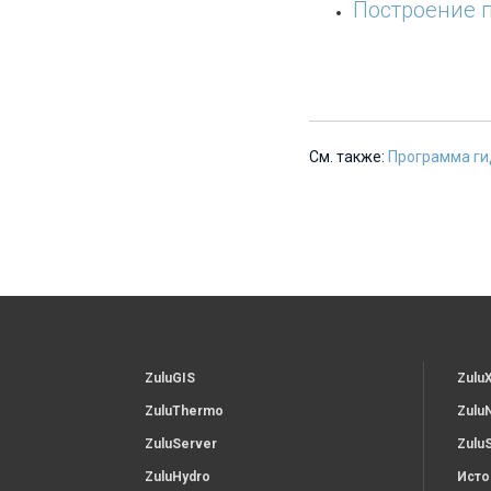
Построение 
См. также:
Программа ги
ZuluGIS
Zulu
ZuluThermo
Zulu
ZuluServer
Zulu
ZuluHydro
Исто