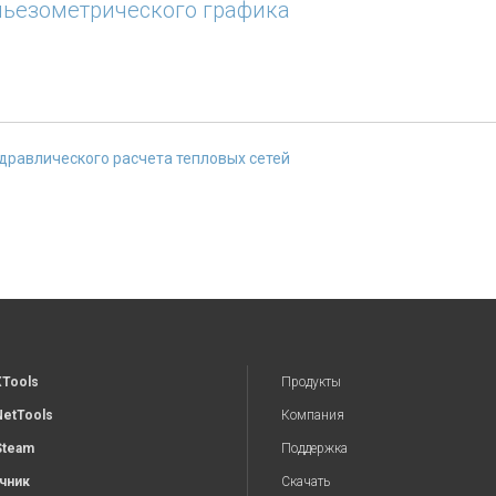
пьезометрического графика
дравлического расчета тепловых сетей
XTools
Продукты
NetTools
Компания
Steam
Поддержка
чник
Скачать