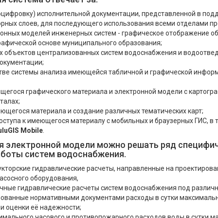
оцифровку) исполнительной документации, представленной в по
орных слоев, для последующего использования всеми отделами п
ронных моделей инженерных систем - графическое отображение о
рафической основе муниципального образования;
х объектов централизованных систем водоснабжения и водоотвед
документации;
стве системы анализа имеющейся табличной и графической инфор
егося графического материала и электронной модели с картогра
талах;
ющегося материала и создание различных тематических карт;
ступа к имеющегося материалу с мобильных и браузерных ГИС, в
uluGIS Mobile
.
 электронной модели можно решать ряд специфич
аботы систем водоснабжения.
укторские гидравлические расчеты, направленные на проектиров
асосного оборудования,
чные гидравлические расчеты систем водоснабжения под различ
ованные нормативными документами расходы в сутки максимальн
 и оценки её надежности;
имального часового и противопожарного расходов воды в сутки м