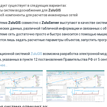
дукт существует в следующих вариантах:
еты систем водоснабжения для
ZuluGIS
iveX-компоненты для расчетов инженерных сетей
стема
ZuluGIS
совместно с
ZuluServer
выступают в качестве систем
еских данных, различной табличной информации и связанных с об
еме сеть достаточно просто и быстро заносится с помощью мышки
ется лишь задать расчетные параметры объектов, запустить прогр
ационной системой
ZuluGIS
возможна разработка электронной мод
, указанных в пункте 12 постановления Правительства РФ от 5 сен
ее...
 система отвечает за: