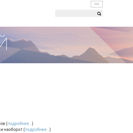
ENG
Й
ов (
подробнее...
)
и наоборот (
подробнее...
)