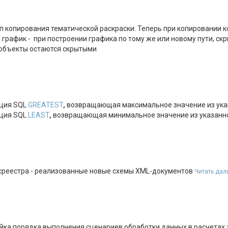
 копирования тематической раскраски. Теперь при копировании ко
график - при построении графика по тому же или новому пути, скр
объекты остаются скрытыми
ция SQL
GREATEST
,
возвращающая максимальное значение из ука
ция SQL
LEAST
,
возвращающая минимальное значение из указанно
среестра - реализованные новые схемы XML-документов
Читать дал
йка порядка выполнения сценариев обработки данных в расчетах