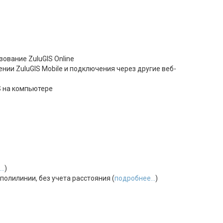
зование ZuluGIS Online
ении ZuluGIS Mobile и подключения через другие веб-
S на компьютере
..
)
олилинии, без учета расстояния (
подробнее...
)