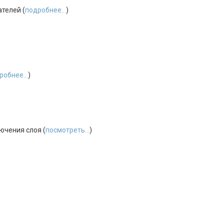
телей (
подробнее...
)
робнее...
)
ючения слоя (
посмотреть...
)