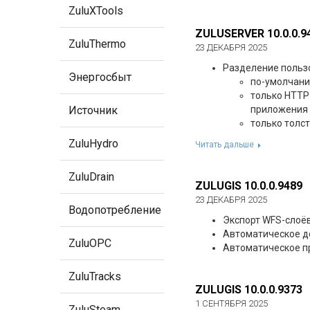
ZuluXTools
ZULUSERVER 10.0.0.9
ZuluThermo
23 ДЕКАБРЯ 2025
Разделение пользо
Энергосбыт
по-умолчанию
только HTTP 
Источник
приложения
только толс
ZuluHydro
Читать дальше
ZuluDrain
ZULUGIS 10.0.0.9489
23 ДЕКАБРЯ 2025
Водопотребление
Экспорт WFS-слоёв
Автоматическое до
ZuluOPC
Автоматическое пр
ZuluTracks
ZULUGIS 10.0.0.9373
1 СЕНТЯБРЯ 2025
ZuluSteam