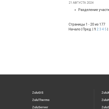
21 АВГУСТА 2024
Разделение участ
Страницы 1 - 20 из 177
Начало | Пред. |
1
2
3
4
5
|
ZuluGIS
Zulu
ZuluThermo
Zulu
ZuluServer
Zulu