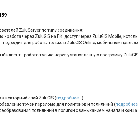
489
вателей ZuluServer по типу соединения:
 - работа через ZuluGIS на ПК, доступ через ZuluGIS Mobile, исполь
- подходит для работы только в ZuluGIS Online, мобильном прилож
тый клиент - работа только через установленную программу ZuluGI
 в векторный слой ZuluGIS (
подробнее...
)
бавление точек перелома для полигонов и полилиний (
подробнее.
еобразования полилиний в полигон с замыканием начала и конца п