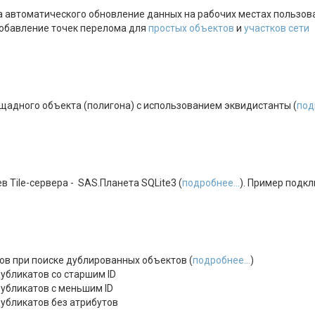
 автоматического обновление данных на рабочих местах пользова
обавление точек перелома для
простых объектов
и
участков сети
щадного объекта (полигона) с использованием эквидистанты (
под
 Tile-сервера - SAS.Планета SQLite3 (
подробнее...
). Пример подкл
в при поиске дублированных объектов (
подробнее...
)
убликатов со старшим ID
убликатов с меньшим ID
убликатов без атрибутов