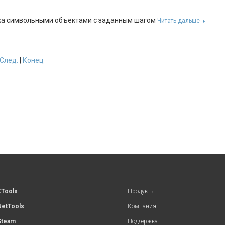
ка символьными объектами с заданным шагом
Читать дальше
След.
|
Конец
XTools
Продукты
NetTools
Компания
Steam
Поддержка