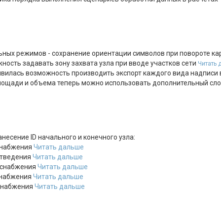
ьных режимов - сохранение ориентации символов при повороте к
ость задавать зону захвата узла при вводе участков сети
Читать 
оявилась возможность производить экспорт каждого вида надписи
лощади и объема теперь можно использовать дополнительный сл
несение ID начального и конечного узла:
снабжения
Читать дальше
отведения
Читать дальше
оснабжения
Читать дальше
снабжения
Читать дальше
снабжения
Читать дальше