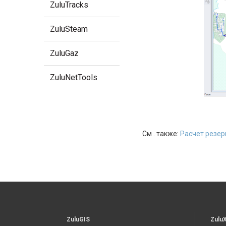
ZuluTracks
ZuluSteam
ZuluGaz
ZuluNetTools
См . также:
Расчет резер
ZuluGIS
Zulu