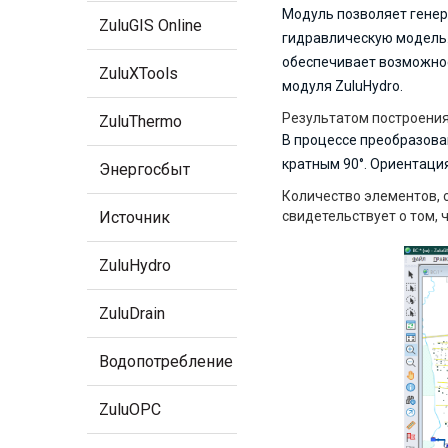
Модуль позволяет гене
ZuluGIS Online
гидравлическую модель. 
обеспечивает возможнос
ZuluXTools
модуля ZuluHydro.
Результатом построения
ZuluThermo
В процессе преобразова
кратным 90°. Ориентация
Энергосбыт
Количество элементов, 
Источник
свидетельствует о том, 
ZuluHydro
ZuluDrain
Водопотребление
ZuluOPC