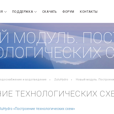
ИЯ
ПОДДЕРЖКА
СКАЧАТЬ
ФОРУМ
КОНТАКТЫ
Й МОДУЛЬ. ПО
ОЛОГИЧЕСКИХ 
одоснабжение и водотведение
ZuluHydro
Новый модуль. Построени
НИЕ ТЕХНОЛОГИЧЕСКИХ СХ
uluHydro «Построение технологических схем»