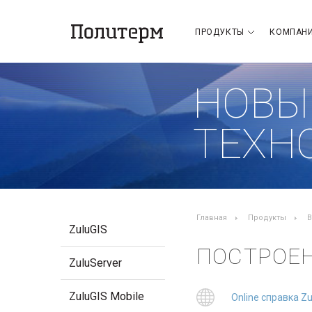
ПРОДУКТЫ
КОМПАН
НОВЫ
ТЕХН
Главная
Продукты
В
ZuluGIS
ПОСТРОЕ
ZuluServer
ZuluGIS Mobile
Online справка Z