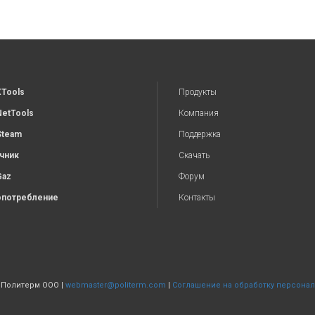
XTools
Продукты
NetTools
Компания
Steam
Поддержка
чник
Скачать
Gaz
Форум
потребление
Контакты
| Политерм ООО |
webmaster@politerm.com
|
Соглашение на обработку персона