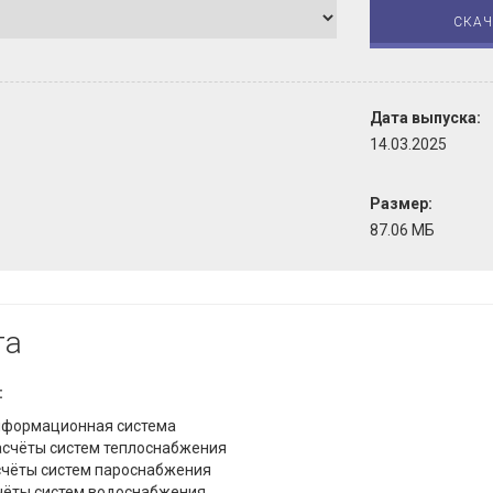
СКАЧ
Дата выпуска:
14.03.2025
Размер:
87.06 МБ
та
:
оинформационная система
расчёты систем теплоснабжения
асчёты систем пароснабжения
асчёты систем водоснабжения