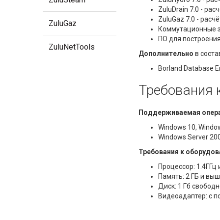
ZuluDrain 7.0 - ра
ZuluGaz 7.0 - рас
ZuluGaz
Коммутационные 
ПО для построени
ZuluNetTools
Дополнительно
в соста
Borland Database E
Требования 
Поддерживаемая опера
Windows 10, Window
Windows Server 200
Требования к оборудов
Процессор: 1.4ГГц
Память: 2 ГБ и вы
Диск: 1 Гб свобод
Видеоадаптер: с п