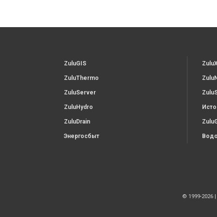
ZuluGIS
Zulu
ZuluThermo
Zulu
ZuluServer
Zulu
ZuluHydro
Исто
ZuluDrain
Zulu
Энергосбыт
Водо
© 1999-2026 