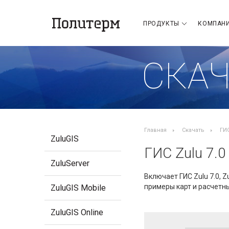
ПРОДУКТЫ
КОМПАН
СКАЧ
Главная
Скачать
ГИС
ZuluGIS
ГИС Zulu 7.0
ZuluServer
Включает ГИС Zulu 7.0, Zu
примеры карт и расчетны
ZuluGIS Mobile
ZuluGIS Online