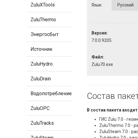
ZuluXTools
Язык:
ZuluThermo
Версия:
Энергосбыт
7.0.0.9205
Источник
Файл:
ZuluHydro
Zulu70.exe
ZuluDrain
Водопотребление
Состав паке
ZuluOPC
В состав пакета входит
ГИС Zulu 7.0 - ге
ZuluTracks
ZuluThermo 7.0 - 
ZuluSteam 7.0 - р
ZuluSteam
ZuluHydro 7.0 - р