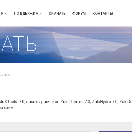
ИЯ
ПОДДЕРЖКА
СКАЧАТЬ
ФОРУМ
КОНТАКТЫ
АТЬ
 Zulu 7.0
luXTools 7.0, пакеты расчетов ZuluThermo 7.0, ZuluHydro 7.0, ZuluDrai
х схем.