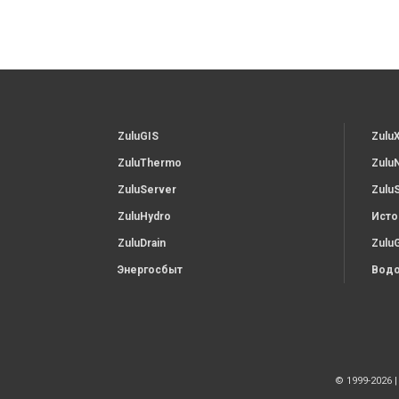
ZuluGIS
Zulu
ZuluThermo
Zulu
ZuluServer
Zulu
ZuluHydro
Исто
ZuluDrain
Zulu
Энергосбыт
Водо
© 1999-2026 