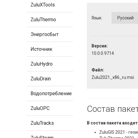
ZuluXTools
Язык:
ZuluThermo
Энергосбыт
Версия:
Источник
10.0.0.9714
ZuluHydro
Файл:
Zulu2021_x86_ru.msi
ZuluDrain
Водопотребление
Состав паке
ZuluOPC
ZuluTracks
В состав пакета входит
ZuluGIS 2021 - ге
ZuluSteam