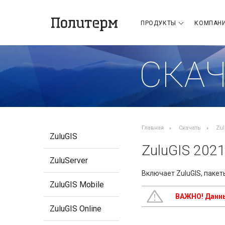
ПРОДУКТЫ
КОМПАН
СКАЧ
Главная
Скачать
Zu
ZuluGIS
ZuluGIS 202
ZuluServer
Включает ZuluGIS, пакеты
ZuluGIS Mobile
ВАЖНО! Данный
ZuluGIS Online