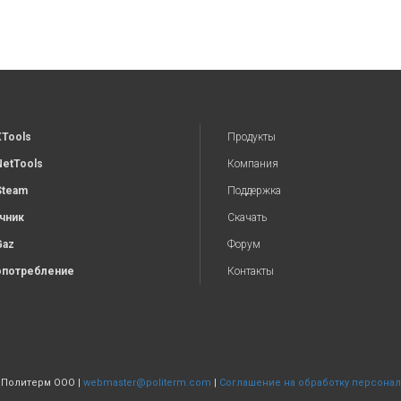
XTools
Продукты
NetTools
Компания
Steam
Поддержка
чник
Скачать
Gaz
Форум
потребление
Контакты
| Политерм ООО |
webmaster@politerm.com
|
Соглашение на обработку персона