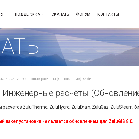
ИЯ
ПОДДЕРЖКА
СКАЧАТЬ
ФОРУМ
КОНТАКТЫ
АТЬ
luGIS 2021 Инженерные расчёты (Обновление) 32-бит
1 Инженерные расчёты (Обновление
 расчетов ZuluThermo, ZuluHydro, ZuluDrain, ZuluGaz, ZuluSteam, би
 пакет установки не является обновлением для ZuluGIS 8.0.