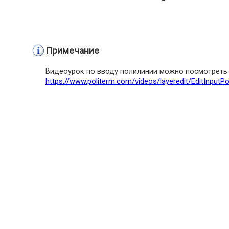
Примечание
Видеоурок по вводу полилинии можно посмотреть 
https://www.politerm.com/videos/layeredit/EditInputPol