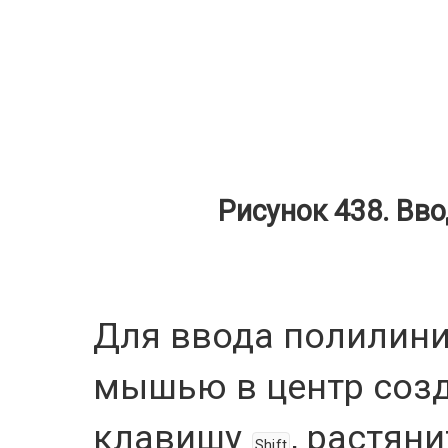
Рисунок 438. Вв
Для ввода полилини
мышью в центр созд
клавишу
, растян
Shift