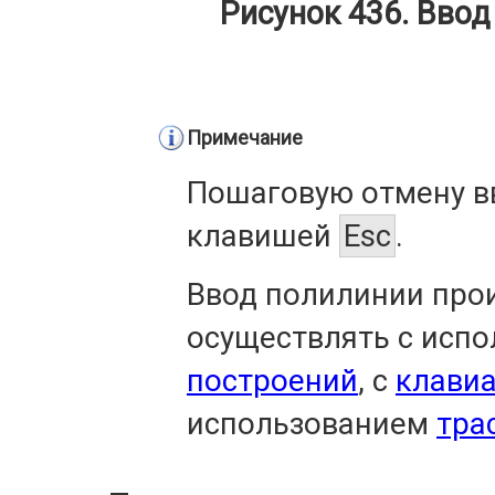
Рисунок 436. Вво
Примечание
Пошаговую отмену в
клавишей
Esc
.
Ввод полилинии про
осуществлять с исп
построений
, с
клави
использованием
тра