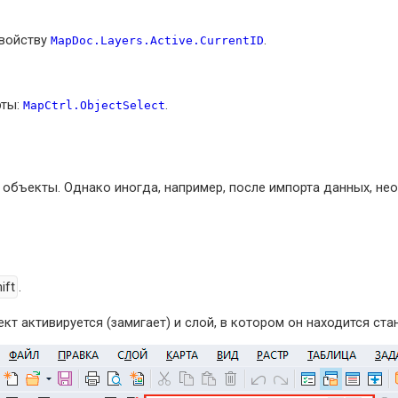
свойству
.
MapDoc.Layers.Active.CurrentID
рты:
.
MapCtrl.ObjectSelect
 объекты. Однако иногда, например, после импорта данных, не
ift
.
т активируется (замигает) и слой, в котором он находится ста