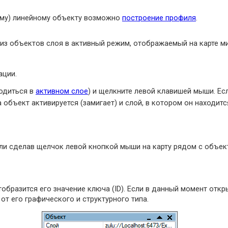
му) линейному объекту возможно
построение профиля
.
з объектов слоя в активный режим, отображаемый на карте миг
ации.
одиться в
активном слое
) и щелкните левой клавишей мыши. Есл
а объект активируется (замигает) и слой, в котором он находит
ли сделав щелчок левой кнопкой мыши на карту рядом с объек
образится его значение ключа (ID). Если в данный момент откр
т его графического и структурного типа.