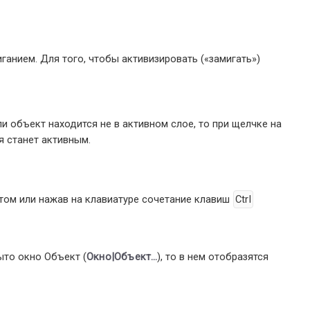
анием. Для того, чтобы активизировать (
«
замигать
»
)
и объект находится не в активном слое, то при щелчке на
ся станет активным.
том или нажав на клавиатуре сочетание клавиш
Ctrl
ыто окно Объект (
Окно|Объект…
), то в нем отобразятся