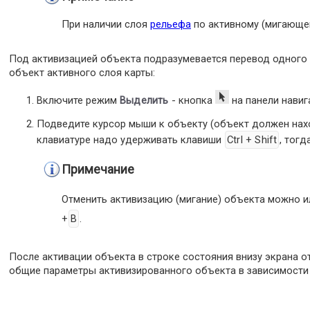
При наличии слоя
рельефа
по активному (мигающе
Под активизацией объекта подразумевается перевод одного и
объект активного слоя карты:
Включите режим
Выделить
- кнопка
на панели навиг
Подведите курсор мыши к объекту (объект должен нах
клавиатуре надо удерживать клавиши
Ctrl + Shift
, тогд
Примечание
Отменить активизацию (мигание) объекта можно и
+
B
.
После активации объекта в строке состояния внизу экрана от
общие параметры активизированного объекта в зависимости о