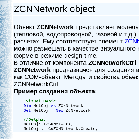
ZCNNetwork object
Объект
ZCNNetwork
представляет модель
(тепловой, водопроводной, газовой и т.д.)
расчетах. Ему соответствует элемент
ZCNN
можно размещать в качестве визуального 
форме в режиме design-time.
В отличие от компонента
ZCNNetworkCtrl
ZCNNetwork
предназначен для создания в
как COM-объект. Методы и свойства объек
ZCNNetworkCtrl.
Пример создания объекта:
    'Visual Basic:
Dim
 NetObj 
As
 ZCNNetwork

Set
 NetObj = 
New
 ZCNNetwork
//Delphi:
    NetObj: IZCNNetwork;

    NetObj := CoZCNNetwork.Create;