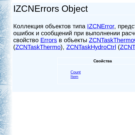
IZCNErrors Object
Коллекция объектов типа
IZCNError
, пред
ошибок и сообщений при выполнении расче
свойство
Errors
в объекты
ZCNTaskThermoC
(
ZCNTaskThermo
),
ZCNTaskHydroCtrl
(
ZCNT
Свойства
Count
Item