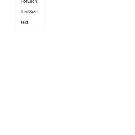
ForEach
RealSize
text