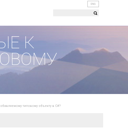
ENG
ЫЕ К
ПОВОМУ
добавляемому типовому объекту в C#?