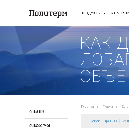
ПРОДУКТЫ
КОМПАН
КАК 
ДОБА
ОБЪЕК
Главная
Форум
Zulu
ZuluGIS
Поиск
Правила
Вой
ZuluServer