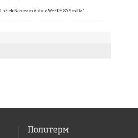
SET <FieldName>=<Value> WHERE SYS=<ID>"