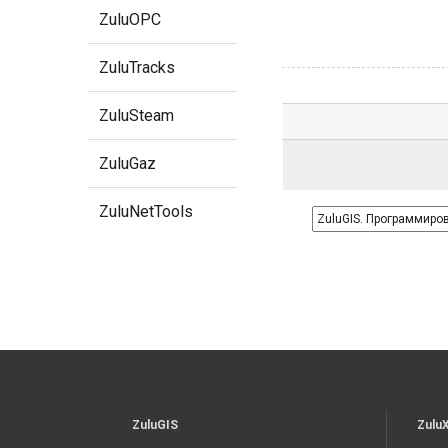
ZuluOPC
ZuluTracks
ZuluSteam
ZuluGaz
ZuluNetTools
ZuluGIS
Zulu