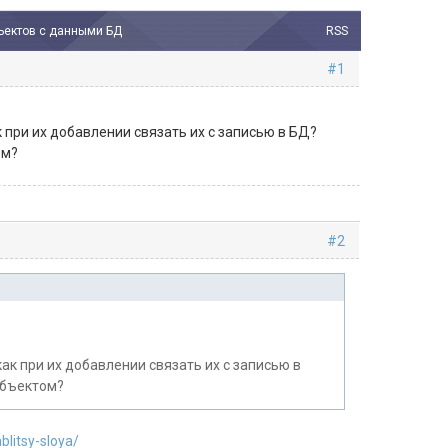
бъектов с данными БД
RSS
#1
 при их добавлении связать их с записью в БД?
ом?
#2
ак при их добавлении связать их с записью в
объектом?
litsy-sloya/