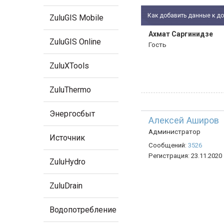
Как добавить данные к д
ZuluGIS Mobile
Ахмат Саргинидзе
ZuluGIS Online
Гость
ZuluXTools
ZuluThermo
Энергосбыт
Алексей Аширов
Администратор
Источник
Сообщений:
3526
Регистрация:
23.11.2020
ZuluHydro
ZuluDrain
Водопотребление