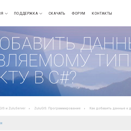
ИЯ
ПОДДЕРЖКА
СКАЧАТЬ
ФОРУМ
КОНТАКТЫ
ДОБАВИТЬ ДАНН
ВЛЯЕМОМУ ТИ
ТУ В C#?
GIS и ZuluServer
ZuluGIS. Программирование
Как добавить данные к 
ти