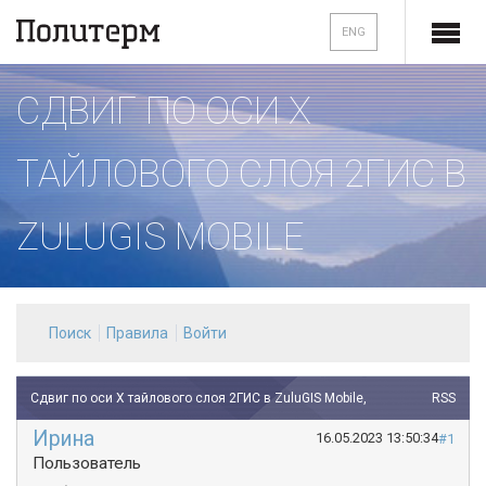
ENG
СДВИГ ПО ОСИ Х
ТАЙЛОВОГО СЛОЯ 2ГИС В
ZULUGIS MOBILE
Поиск
Правила
Войти
Сдвиг по оси Х тайлового слоя 2ГИС в ZuluGIS Mobile,
RSS
Ирина
16.05.2023 13:50:34
#1
Пользователь