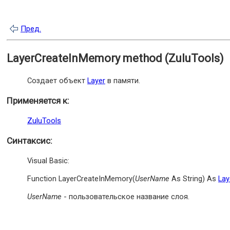
Пред.
LayerCreateInMemory method (ZuluTools)
Создает объект
Layer
в памяти.
Применяется к:
ZuluTools
Синтаксис:
Visual Basic:
Function LayerCreateInMemory(
UserName
As String) As
Lay
UserName
- пользовательское название слоя.