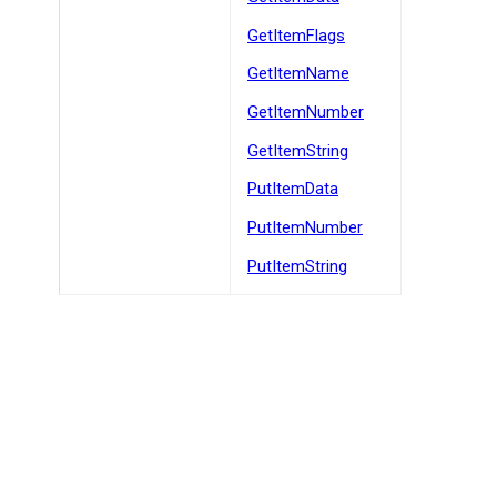
GetItemFlags
GetItemName
GetItemNumber
GetItemString
PutItemData
PutItemNumber
PutItemString